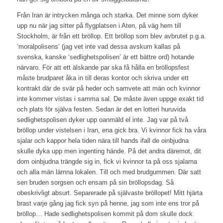
Från Iran är intrycken många och starka. Det minne som dyker
upp nu när jag sitter på flygplatsen i Aten, på väg hem till
Stockholm, är från ett bröllop. Ett bröllop som blev avbrutet p.g.a.
‘moralpolisens’ (jag vet inte vad dessa avskum kallas på
svenska, kanske ‘sedlighetspolisen’ är ett bättre ord) hotande
närvaro. För att ett älskande par ska få hålla en bröllopsfest
måste brudparet åka in till deras kontor och skriva under ett
kontrakt där de svär på heder och samvete att män och kvinnor
inte kommer vistas i samma sal. De måste även uppge exakt tid
och plats för själva festen. Sedan är det en lotteri huruvida
sedlighetspolisen dyker upp oanmäld el inte. Jag var på två
bröllop under vistelsen i Iran, ena gick bra. Vi kvinnor fick ha våra
sjalar och kappor hela tiden nära till hands ifall de oinbjudna
skulle dyka upp men ingenting hände. På det andra däremot, dit
dom oinbjudna trängde sig in, fick vi kvinnor ta på oss sjalarna
och alla män lämna lokalen. Till och med brudgummen. Där satt
sen bruden sorgsen och ensam på sin bröllopsdag. Så
obeskrivligt absurt. Separerade på självaste bröllopet! Mitt hjärta
brast varje gång jag fick syn på henne, jag som inte ens tror på
bröllop… Hade sedlighetspolisen kommit på dom skulle dock