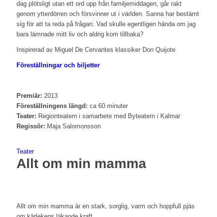
dag plötsligt utan ett ord upp från familjemiddagen, går rakt
genom ytterdörren och försvinner ut i världen. Sanna har bestämt
sig för att ta reda på frågan: Vad skulle egentligen hända om jag
bara lämnade mitt liv och aldrig kom tillbaka?
Inspirerad av Miguel De Cervantes klassiker Don Quijote
Föreställningar och biljetter
Premiär:
2013
Föreställningens längd:
ca 60 minuter
Teater:
Regionteatern i samarbete med Byteatern i Kalmar
Regissör:
Maja Salomonsson
Teater
Allt om min mamma
Allt om min mamma är en stark, sorglig, varm och hoppfull pjäs
om kärlekens läkande kraft.