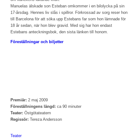
Manuelas älskade son Esteban omkommer i en bilolycka på sin
17-årsdag. Hennes liv slås i spillror. Förkrossad av sorg reser hon
till Barcelona för att söka upp Estebans far som hon lämnade för
18 år sedan, när hon blev gravid. Med sig har hon endast
Estebans anteckningsbok, den sista länken till honom.
Föreställningar och biljetter
Premiär:
2 maj 2009
Föreställningens längd:
ca 90 minuter
Teater:
Östgötateatern
Regissör:
Tereza Andersson
Teater