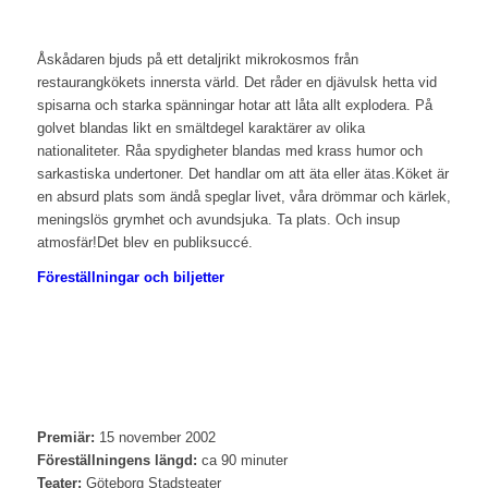
Åskådaren bjuds på ett detaljrikt mikrokosmos från
restaurangkökets innersta värld. Det råder en djävulsk hetta vid
spisarna och starka spänningar hotar att låta allt explodera. På
golvet blandas likt en smältdegel karaktärer av olika
nationaliteter. Råa spydigheter blandas med krass humor och
sarkastiska undertoner. Det handlar om att äta eller ätas.Köket är
en absurd plats som ändå speglar livet, våra drömmar och kärlek,
meningslös grymhet och avundsjuka. Ta plats. Och insup
atmosfär!Det blev en publiksuccé.
Föreställningar och biljetter
Premiär:
15 november 2002
Föreställningens längd:
ca 90 minuter
Teater:
Göteborg Stadsteater