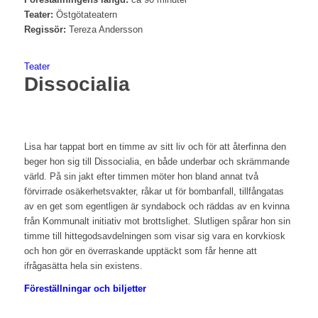
Teater:
Östgötateatern
Regissör:
Tereza Andersson
Teater
Dissocialia
Lisa har tappat bort en timme av sitt liv och för att återfinna den
beger hon sig till Dissocialia, en både underbar och skrämmande
värld. På sin jakt efter timmen möter hon bland annat två
förvirrade osäkerhetsvakter, råkar ut för bombanfall, tillfångatas
av en get som egentligen är syndabock och räddas av en kvinna
från Kommunalt initiativ mot brottslighet. Slutligen spårar hon sin
timme till hittegodsavdelningen som visar sig vara en korvkiosk
och hon gör en överraskande upptäckt som får henne att
ifrågasätta hela sin existens.
Föreställningar och biljetter