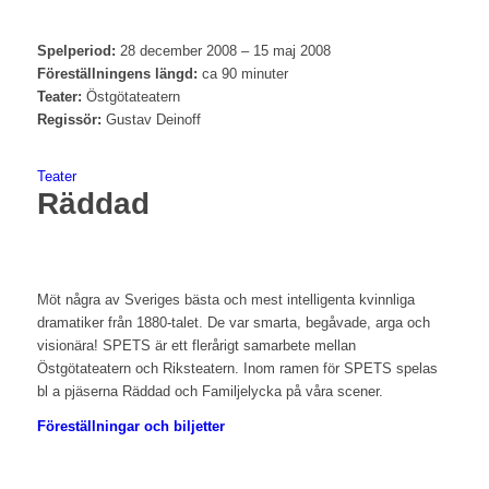
Spelperiod:
28 december 2008 – 15 maj 2008
Föreställningens längd:
ca 90 minuter
Teater:
Östgötateatern
Regissör:
Gustav Deinoff
Teater
Räddad
Möt några av Sveriges bästa och mest intelligenta kvinnliga
dramatiker från 1880-talet. De var smarta, begåvade, arga och
visionära! SPETS är ett flerårigt samarbete mellan
Östgötateatern och Riksteatern. Inom ramen för SPETS spelas
bl a pjäserna Räddad och Familjelycka på våra scener.
Föreställningar och biljetter