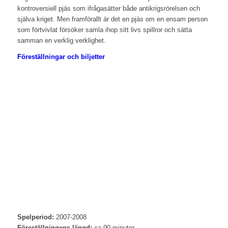
kontroversiell pjäs som ifrågasätter både antikrigsrörelsen och
själva kriget. Men framförallt är det en pjäs om en ensam person
som förtvivlat försöker samla ihop sitt livs spillror och sätta
samman en verklig verklighet.
Föreställningar och biljetter
Spelperiod:
2007-2008
Föreställningens längd:
ca 90 minuter